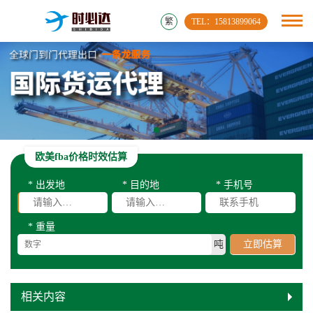
繁
TEL：15813899064
欧美fba价格时效估算
* 出发地
* 目的地
* 手机号
* 重量
吨
立即估算
相关内容