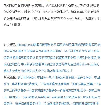
本文内容由互联网用户自发贡献，该文观点仅代表作者本人。本站仅提供信息
存储空间服务，不拥有所有权，不承担相关法律责任。如发现本站有涉嫌抄袭
侵权/违法违规的内容， 请发送邮件至 732175850@qq.com 举报，一经查实，本
站将立刻删除。
热门标签：
[db:tags]
fwa4是亚马逊哪里仓库
亚马逊仓库
亚马逊海运头程
亚马逊
FBA
中国到美国空运费用
中国到美国空运价格
一公斤到美国多少钱
到法国海
运专线
希腊海运双清专线
印度尼西亚海运
印度尼西亚空运
中国到欧洲海运
中
国到欧洲空运
中国到欧洲铁路
中国到欧洲快递
瑞典海运双清专线
40尺高柜到
美国多少费用
40高柜能装多少个方
海运集装箱规格尺寸
海运线路：
到比利时海运，中国海···
匈牙利海运双清专线,···
到丹麦海运，中国
到丹···
奥地利海运双清专线,···
中国到加拿大海运费用···
海运fba美国,到美···
中国
到芬兰的海运费多···
中国到英国海运费是多···
希腊海运双清专线,中···
到荷兰海
运，中国海运···
海运货物到卢森堡,中···
海运到德国专线费用多···
意大利海运双
清专线,···
瑞典海运双清专线,中···
到法国海运专线货代,···
到西班牙海运专线,中