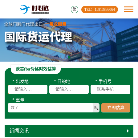
繁
TEL：15813899064
欧美fba价格时效估算
* 出发地
* 目的地
* 手机号
* 重量
吨
立即估算
新闻资讯