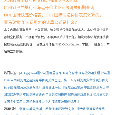
天津到苫小牧海运专线价格船期清关流程
广州到巴兰基利亚海运哥伦比亚专线清关船期查询
DHL国际快递价格表，DHL国际快递价目表怎么算的。
亚马逊物流fba费用怎的计算公式是什么？
本文内容由互联网用户自发贡献，该文观点仅代表作者本人。本站仅提供信息
存储空间服务，不拥有所有权，不承担相关法律责任。如发现本站有涉嫌抄袭
侵权/违法违规的内容， 请发送邮件至 732175850@qq.com 举报，一经查实，本
站将立刻删除。
热门标签：
[db:tags]
fwa4是亚马逊哪里仓库
亚马逊仓库
亚马逊海运头程
亚马逊
FBA
中国到美国空运费用
中国到美国空运价格
一公斤到美国多少钱
到法国海
运专线
希腊海运双清专线
印度尼西亚海运
印度尼西亚空运
中国到欧洲海运
中
国到欧洲空运
中国到欧洲铁路
中国到欧洲快递
瑞典海运双清专线
40尺高柜到
美国多少费用
40高柜能装多少个方
海运集装箱规格尺寸
海运线路：
海运fba美国,到美···
希腊海运双清专线,中···
意大利海运双清专线,···