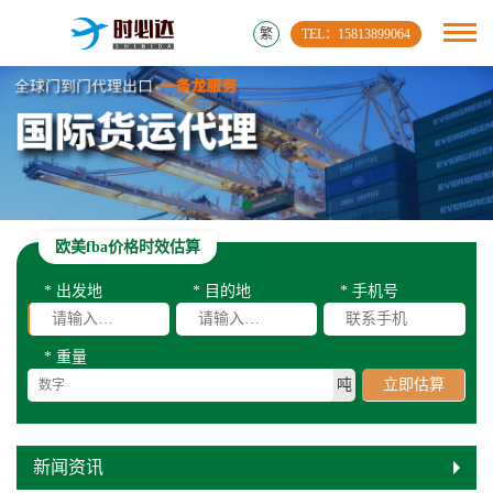
繁
TEL：15813899064
欧美fba价格时效估算
* 出发地
* 目的地
* 手机号
* 重量
吨
立即估算
新闻资讯